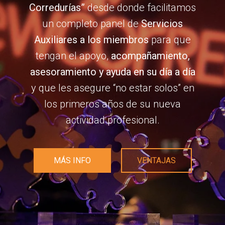
Corredurías”
desde donde facilitamos
un completo panel de
Servicios
Auxiliares a los miembros
para que
tengan el apoyo,
acompañamiento,
asesoramiento y ayuda en su día a día
y que les asegure “no estar solos” en
los primeros años de su nueva
actividad profesional.
MÁS INFO
VENTAJAS