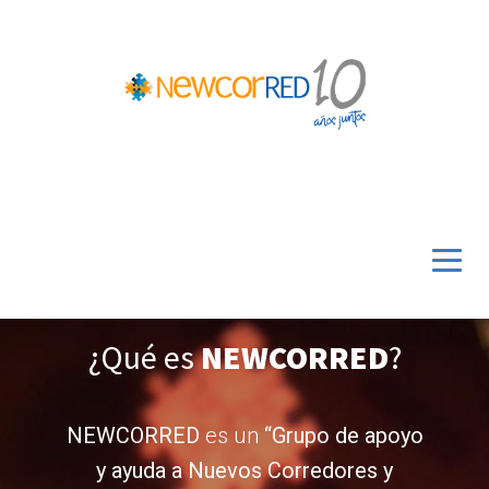
¿Qué es
NEWCORRED
?
NEWCORRED
es un
“Grupo de apoyo
y ayuda a Nuevos Corredores y