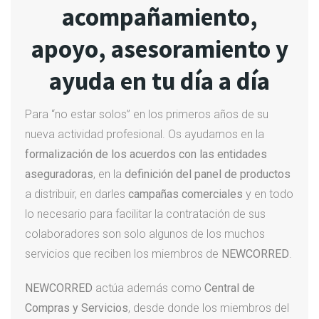
acompañamiento,
apoyo, asesoramiento y
ayuda en tu día a día
Para “no estar solos” en los primeros años de su
nueva actividad profesional. Os ayudamos en la
formalización de los acuerdos con las entidades
aseguradoras
, en la
definición del panel de productos
a distribuir, en darles
campañas comerciales
y en todo
lo necesario para facilitar la contratación de sus
colaboradores son solo algunos de los muchos
servicios que reciben los miembros de
NEWCORRED
.
NEWCORRED
actúa además como
Central de
Compras y Servicios
, desde donde los miembros del