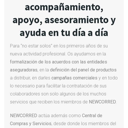
acompañamiento,
apoyo, asesoramiento y
ayuda en tu día a día
Para “no estar solos” en los primeros años de su
nueva actividad profesional. Os ayudamos en la
formalización de los acuerdos con las entidades
aseguradoras
, en la
definición del panel de productos
a distribuir, en darles
campañas comerciales
y en todo
lo necesario para facilitar la contratación de sus
colaboradores son solo algunos de los muchos
servicios que reciben los miembros de
NEWCORRED
.
NEWCORRED
actúa además como
Central de
Compras y Servicios
, desde donde los miembros del