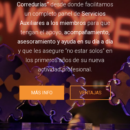
Corredurías”
desde donde facilitamos
un completo panel de
Servicios
Auxiliares a los miembros
para que
tengan el apoyo,
acompañamiento,
asesoramiento y ayuda en su día a día
y que les asegure “no estar solos” en
los primeros años de su nueva
actividad profesional.
MÁS INFO
VENTAJAS