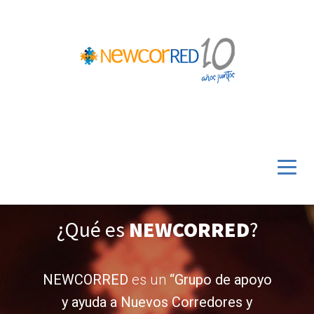
¿Qué es
NEWCORRED
?
NEWCORRED
es un
“Grupo de apoyo
y ayuda a Nuevos Corredores y