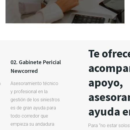
Te ofre
02. Gabinete Pericial
acompa
Newcorred
apoyo,
n
Asesoramiento técnico
y profesional en la
asesora
gestión de los siniestros
ayuda en
es de gran ayuda para
todo corredor que
empieza su andadura
Para “no estar solos