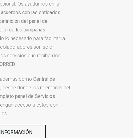
fesional. Os ayudamos en la
s acuerdos con las entidades
definición del panel de
r, en darles
campañas
o lo necesario para facilitar la
 colaboradores son solo
os servicios que reciben los
ORRED
.
 además como
Central de
s
, desde donde los miembros del
mpleto panel de Servicios
tengan acceso a estos con
les.
 INFORMACIÓN