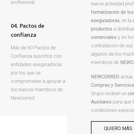
profesional
nueva actividad pro
formalización de lo
aseguradoras
, en la
04. Pactos de
productos
a distribui
confianza
comerciales
y en tod
contratación de sus
Más de 60 Pactos de
algunos de los much
Confianza suscritos con
miembros de
NEWC
entidades aseguradoras
por los que se
NEWCORRED
actúa
comprometen a apoyar a
Compras y Servicio
los nuevos miembros de
Grupo reciben un
co
Newcorred
Auxiliares
para que 
condiciones especia
QUIERO MÁS