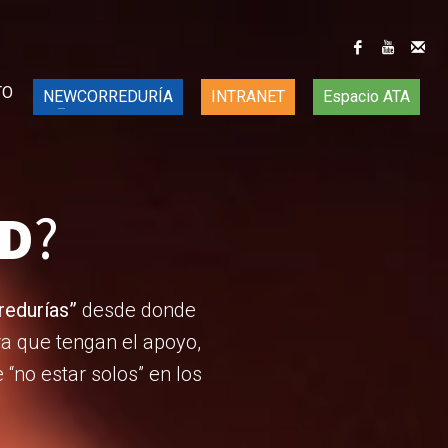
TO
NEWCORREDURÍA
INTRANET
Espacio ATA
D
?
redurías”
desde donde
a que tengan el apoyo,
“no estar solos” en los