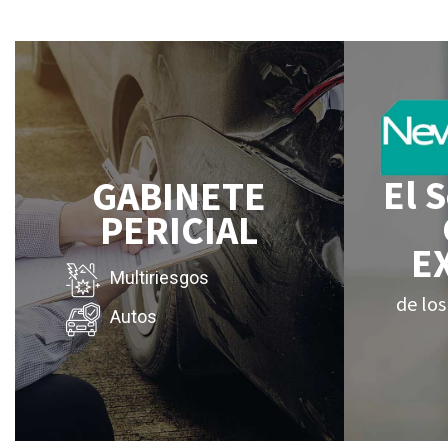
El 
GABINETE
PERICIAL
E
Multiriesgos
de los
Autos