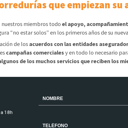
corredurías que empiezan su 
 nuestros miembros todo
el apoyo, acompañamiento
gura “no estar solos” en los primeros años de su nueva
zación de los
acuerdos con las entidades asegurado
les
campañas comerciales
y en todo lo necesario para
 algunos de los muchos servicios que reciben los
 a 18h