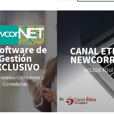
Software de
CANAL ET
Gestión
NEWCOR
XCLUSIVO
ACCEDE AQUÍ
 nuevos Corredores y
Corredurías