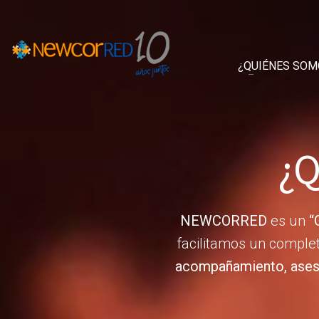
¿QUIÉNES SOM
¿Q
NEWCORRED
es un
“
facilitamos un comple
acompañamiento, aseso