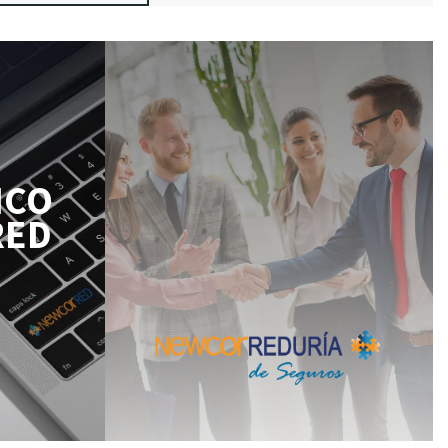
ICO
RED