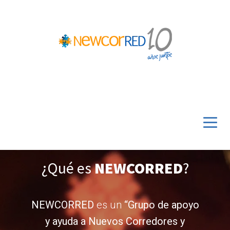
¿Qué es
NEWCORRED
?
NEWCORRED
es un
“Grupo de apoyo
y ayuda a Nuevos Corredores y