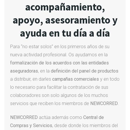
acompañamiento,
apoyo, asesoramiento y
ayuda en tu día a día
Para “no estar solos” en los primeros años de su
nueva actividad profesional. Os ayudamos en la
formalización de los acuerdos con las entidades
aseguradoras
, en la
definición del panel de productos
a distribuir, en darles
campañas comerciales
y en todo
lo necesario para facilitar la contratación de sus
colaboradores son solo algunos de los muchos
servicios que reciben los miembros de
NEWCORRED
.
NEWCORRED
actúa además como
Central de
Compras y Servicios
, desde donde los miembros del