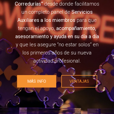
Corredurías”
desde donde facilitamos
un completo panel de
Servicios
Auxiliares a los miembros
para que
tengan el apoyo,
acompañamiento,
asesoramiento y ayuda en su día a día
y que les asegure “no estar solos” en
los primeros años de su nueva
actividad profesional.
MÁS INFO
VENTAJAS