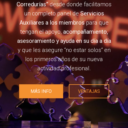
Corredurías”
desde donde facilitamos
un completo panel de
Servicios
Auxiliares a los miembros
para que
tengan el apoyo,
acompañamiento,
asesoramiento y ayuda en su día a día
y que les asegure “no estar solos” en
los primeros años de su nueva
actividad profesional.
MÁS INFO
VENTAJAS