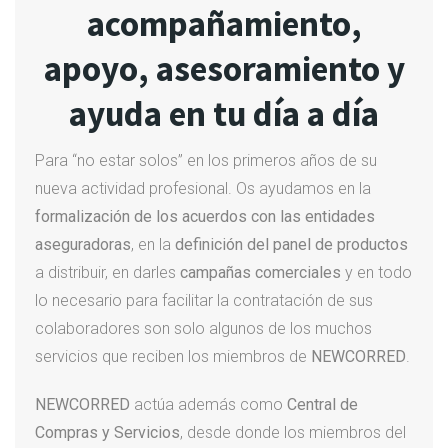
acompañamiento,
apoyo, asesoramiento y
ayuda en tu día a día
Para “no estar solos” en los primeros años de su
nueva actividad profesional. Os ayudamos en la
formalización de los acuerdos con las entidades
aseguradoras
, en la
definición del panel de productos
a distribuir, en darles
campañas comerciales
y en todo
lo necesario para facilitar la contratación de sus
colaboradores son solo algunos de los muchos
servicios que reciben los miembros de
NEWCORRED
.
NEWCORRED
actúa además como
Central de
Compras y Servicios
, desde donde los miembros del