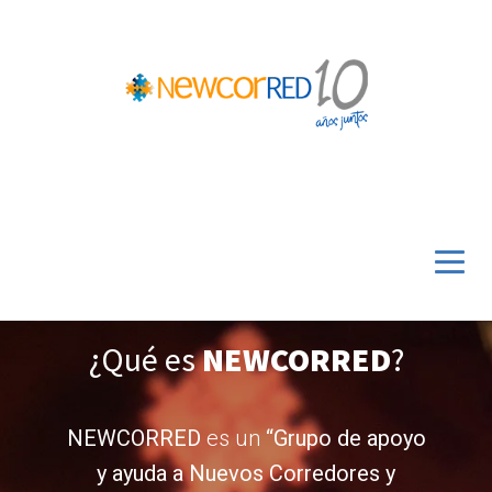
¿Qué es
NEWCORRED
?
NEWCORRED
es un
“Grupo de apoyo
y ayuda a Nuevos Corredores y