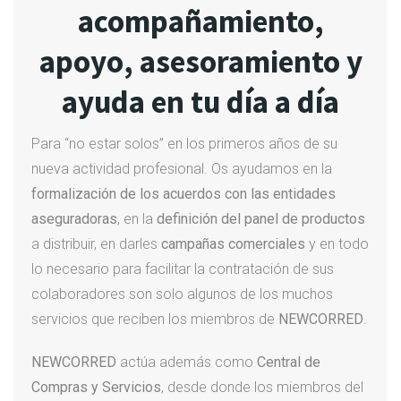
acompañamiento,
apoyo, asesoramiento y
ayuda en tu día a día
Para “no estar solos” en los primeros años de su
nueva actividad profesional. Os ayudamos en la
formalización de los acuerdos con las entidades
aseguradoras
, en la
definición del panel de productos
a distribuir, en darles
campañas comerciales
y en todo
lo necesario para facilitar la contratación de sus
colaboradores son solo algunos de los muchos
servicios que reciben los miembros de
NEWCORRED
.
NEWCORRED
actúa además como
Central de
Compras y Servicios
, desde donde los miembros del