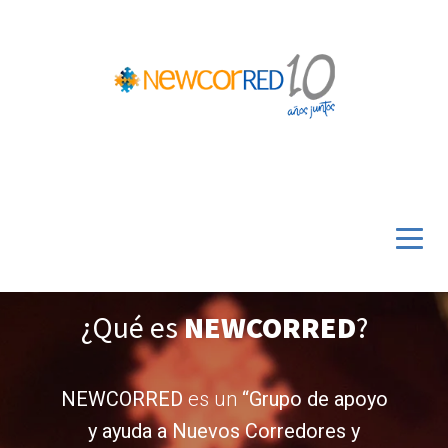
¿Qué es
NEWCORRED
?
NEWCORRED
es un
“Grupo de apoyo
y ayuda a Nuevos Corredores y