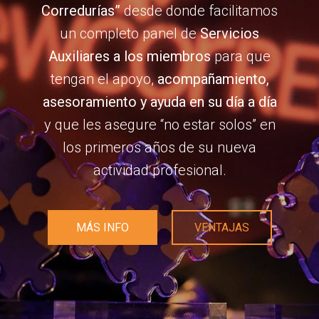
Corredurías”
desde donde facilitamos
un completo panel de
Servicios
Auxiliares a los miembros
para que
tengan el apoyo,
acompañamiento,
asesoramiento y ayuda en su día a día
y que les asegure “no estar solos” en
los primeros años de su nueva
actividad profesional.
MÁS INFO
VENTAJAS