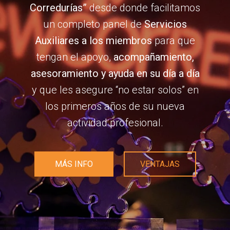
Corredurías”
desde donde facilitamos
un completo panel de
Servicios
Auxiliares a los miembros
para que
tengan el apoyo,
acompañamiento,
asesoramiento y ayuda en su día a día
y que les asegure “no estar solos” en
los primeros años de su nueva
actividad profesional.
MÁS INFO
VENTAJAS