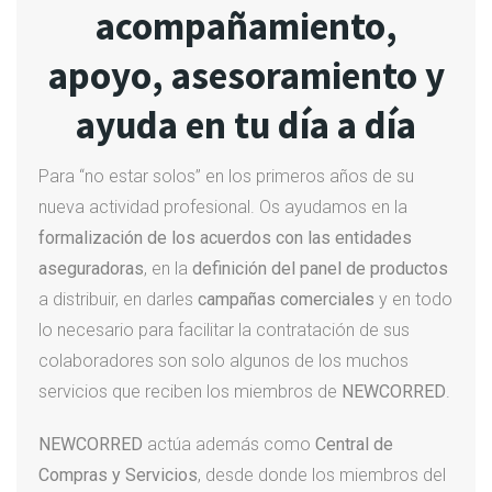
acompañamiento,
apoyo, asesoramiento y
ayuda en tu día a día
Para “no estar solos” en los primeros años de su
nueva actividad profesional. Os ayudamos en la
formalización de los acuerdos con las entidades
aseguradoras
, en la
definición del panel de productos
a distribuir, en darles
campañas comerciales
y en todo
lo necesario para facilitar la contratación de sus
colaboradores son solo algunos de los muchos
servicios que reciben los miembros de
NEWCORRED
.
NEWCORRED
actúa además como
Central de
Compras y Servicios
, desde donde los miembros del