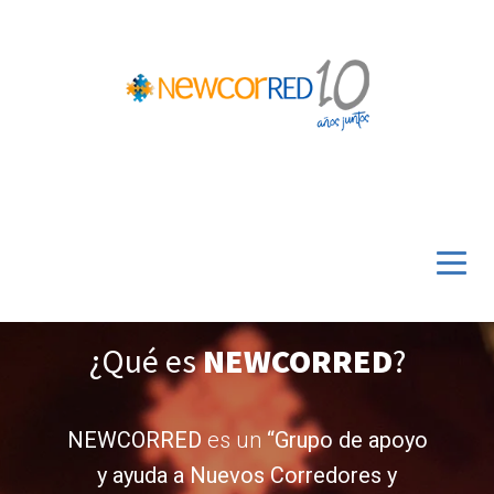
¿Qué es
NEWCORRED
?
NEWCORRED
es un
“Grupo de apoyo
y ayuda a Nuevos Corredores y