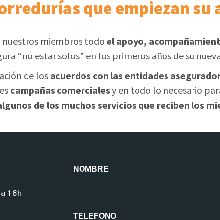
corredurías que empiezan su 
 nuestros miembros todo
el apoyo, acompañamiento
gura “no estar solos” en los primeros años de su nueva
zación de los
acuerdos con las entidades asegurado
les
campañas comerciales
y en todo lo necesario para
 algunos de los muchos servicios que reciben los
 a 18h