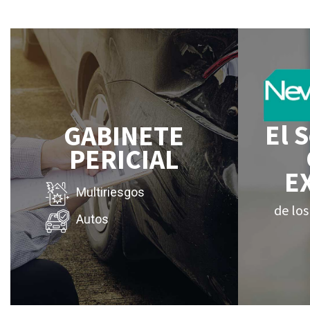
El 
GABINETE
PERICIAL
E
Multiriesgos
de los
Autos