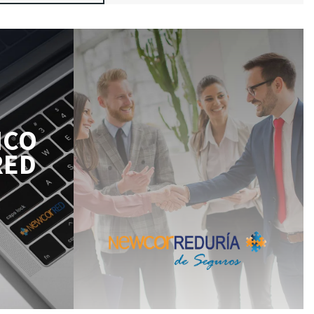
ICO
RED