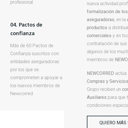
profesional
nueva actividad pro
formalización de lo
aseguradoras
, en la
04. Pactos de
productos
a distribui
confianza
comerciales
y en tod
contratación de sus
Más de 60 Pactos de
algunos de los much
Confianza suscritos con
miembros de
NEWC
entidades aseguradoras
por los que se
NEWCORRED
actúa
comprometen a apoyar a
Compras y Servicio
los nuevos miembros de
Grupo reciben un
co
Newcorred
Auxiliares
para que 
condiciones especia
QUIERO MÁS