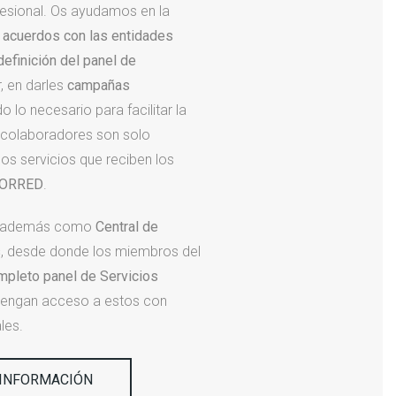
fesional. Os ayudamos en la
s acuerdos con las entidades
definición del panel de
r, en darles
campañas
o lo necesario para facilitar la
 colaboradores son solo
os servicios que reciben los
ORRED
.
 además como
Central de
s
, desde donde los miembros del
mpleto panel de Servicios
tengan acceso a estos con
les.
 INFORMACIÓN