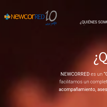
¿QUIÉNES SOM
¿Q
NEWCORRED
es un
“
facilitamos un comple
acompañamiento, aseso