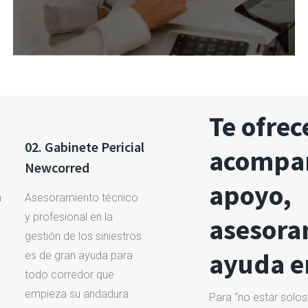
Te ofre
02. Gabinete Pericial
acompa
Newcorred
apoyo,
n
Asesoramiento técnico
y profesional en la
asesora
gestión de los siniestros
ayuda en
es de gran ayuda para
todo corredor que
empieza su andadura
Para “no estar solos