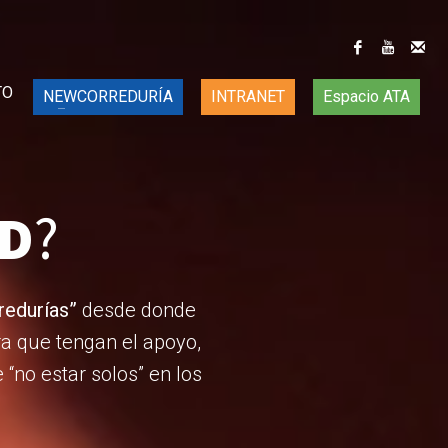
TO
NEWCORREDURÍA
INTRANET
Espacio ATA
D
?
redurías”
desde donde
a que tengan el apoyo,
“no estar solos” en los