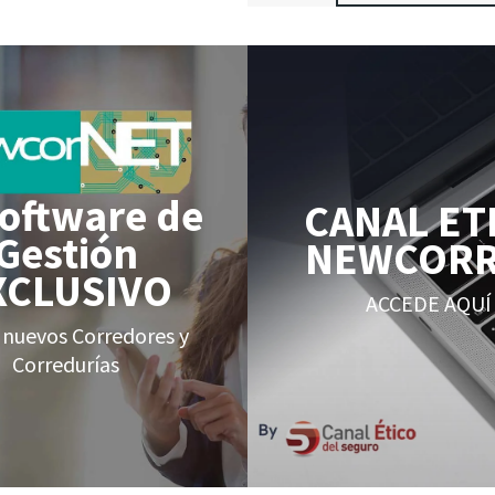
Software de
CANAL ET
Gestión
NEWCOR
XCLUSIVO
ACCEDE AQUÍ
 nuevos Corredores y
Corredurías