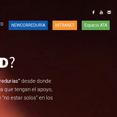
TO
NEWCORREDURÍA
INTRANET
Espacio ATA
D
?
redurías”
desde donde
a que tengan el apoyo,
“no estar solos” en los