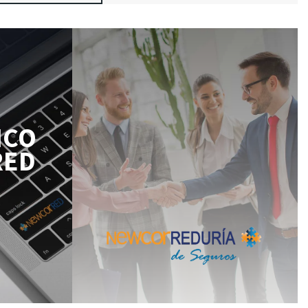
ICO
RED