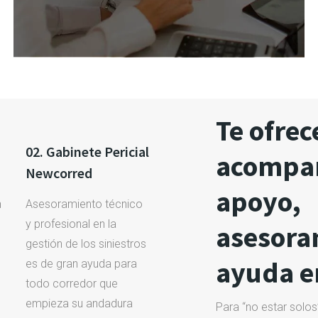
Te ofre
02. Gabinete Pericial
acompa
Newcorred
apoyo,
n
Asesoramiento técnico
y profesional en la
asesora
gestión de los siniestros
ayuda en
es de gran ayuda para
todo corredor que
empieza su andadura
Para “no estar solos