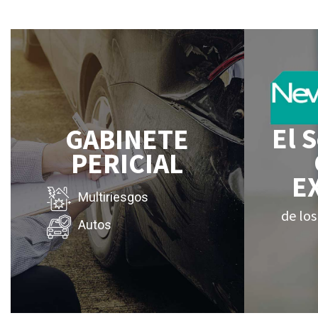
El 
GABINETE
PERICIAL
E
Multiriesgos
de los
Autos