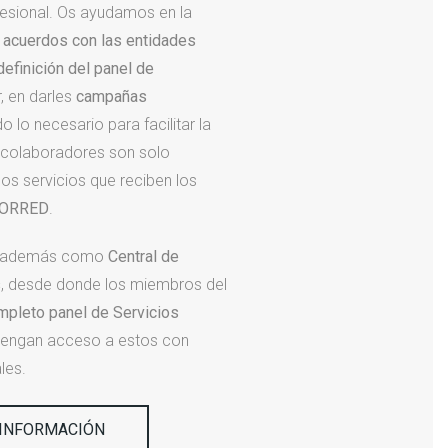
fesional. Os ayudamos en la
s acuerdos con las entidades
definición del panel de
r, en darles
campañas
o lo necesario para facilitar la
 colaboradores son solo
os servicios que reciben los
ORRED
.
 además como
Central de
s
, desde donde los miembros del
mpleto panel de Servicios
tengan acceso a estos con
les.
 INFORMACIÓN