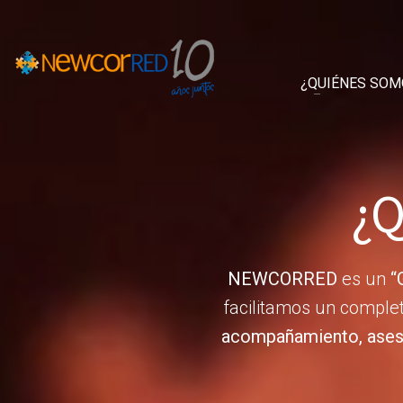
¿QUIÉNES SOM
¿Q
NEWCORRED
es un
“
facilitamos un comple
acompañamiento, aseso