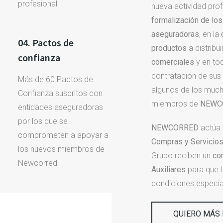
profesional
nueva actividad pro
formalización de lo
aseguradoras
, en la
04. Pactos de
productos
a distribui
confianza
comerciales
y en tod
contratación de sus
Más de 60 Pactos de
algunos de los much
Confianza suscritos con
miembros de
NEWC
entidades aseguradoras
por los que se
NEWCORRED
actúa
comprometen a apoyar a
Compras y Servicio
los nuevos miembros de
Grupo reciben un
co
Newcorred
Auxiliares
para que 
condiciones especia
QUIERO MÁS