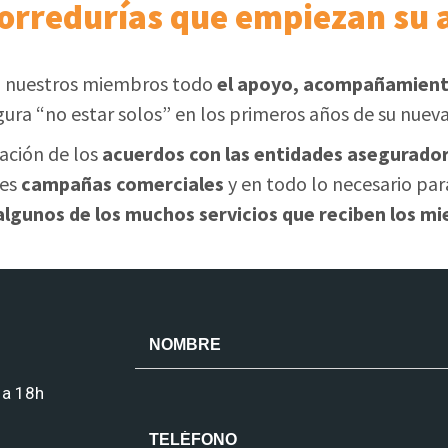
corredurías que empiezan su 
 nuestros miembros todo
el apoyo, acompañamiento
gura “no estar solos” en los primeros años de su nueva
zación de los
acuerdos con las entidades asegurado
les
campañas comerciales
y en todo lo necesario para
 algunos de los muchos servicios que reciben los
 a 18h