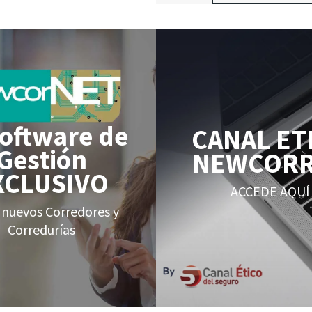
Software de
CANAL ET
Gestión
NEWCOR
XCLUSIVO
ACCEDE AQUÍ
 nuevos Corredores y
Corredurías