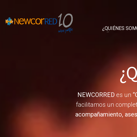
¿QUIÉNES SOM
¿Q
NEWCORRED
es un
“
facilitamos un comple
acompañamiento, aseso