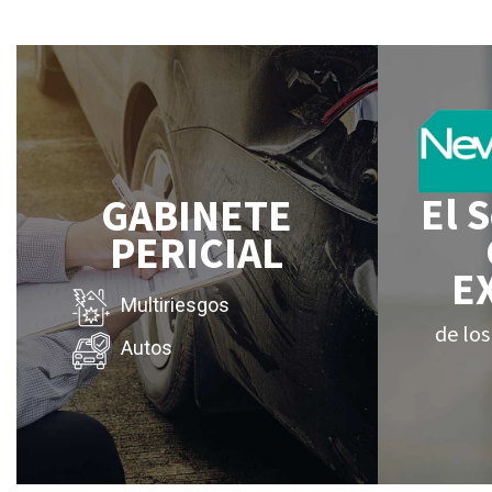
El 
GABINETE
PERICIAL
E
Multiriesgos
de los
Autos