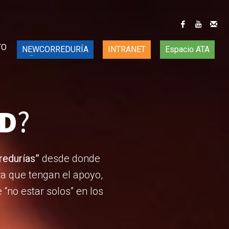
TO
NEWCORREDURÍA
INTRANET
Espacio ATA
D
?
redurías”
desde donde
a que tengan el apoyo,
“no estar solos” en los