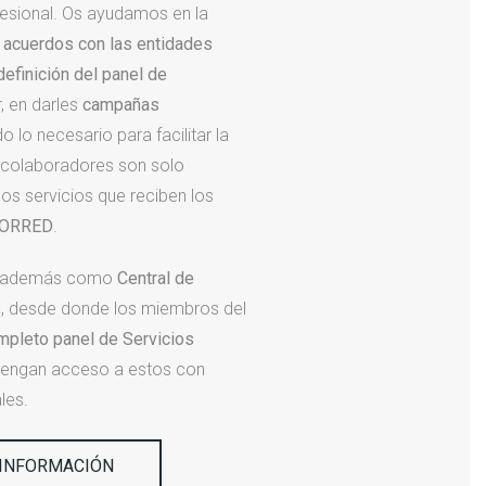
fesional. Os ayudamos en la
s acuerdos con las entidades
definición del panel de
r, en darles
campañas
o lo necesario para facilitar la
 colaboradores son solo
os servicios que reciben los
ORRED
.
 además como
Central de
s
, desde donde los miembros del
mpleto panel de Servicios
tengan acceso a estos con
les.
 INFORMACIÓN