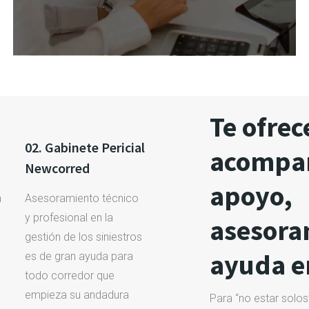
Te ofre
02. Gabinete Pericial
acompa
Newcorred
apoyo,
n
Asesoramiento técnico
y profesional en la
asesora
gestión de los siniestros
ayuda en
es de gran ayuda para
todo corredor que
empieza su andadura
Para “no estar solos