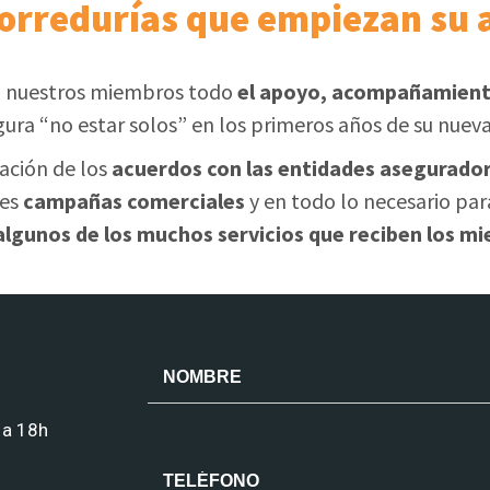
corredurías que empiezan su 
 nuestros miembros todo
el apoyo, acompañamiento
gura “no estar solos” en los primeros años de su nueva
zación de los
acuerdos con las entidades asegurado
les
campañas comerciales
y en todo lo necesario para
 algunos de los muchos servicios que reciben los
 a 18h