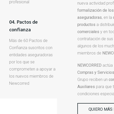
profesional
nueva actividad pro
formalización de lo
aseguradoras
, en la
04. Pactos de
productos
a distribui
confianza
comerciales
y en tod
contratación de sus
Más de 60 Pactos de
algunos de los much
Confianza suscritos con
miembros de
NEWC
entidades aseguradoras
por los que se
NEWCORRED
actúa
comprometen a apoyar a
Compras y Servicio
los nuevos miembros de
Grupo reciben un
co
Newcorred
Auxiliares
para que 
condiciones especia
QUIERO MÁS