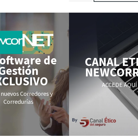
Software de
CANAL ET
Gestión
NEWCOR
XCLUSIVO
ACCEDE AQUÍ
 nuevos Corredores y
Corredurías