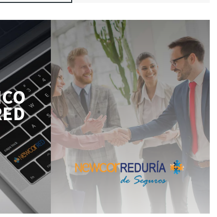
ICO
RED