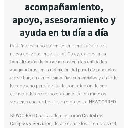
acompañamiento,
apoyo, asesoramiento y
ayuda en tu día a día
Para “no estar solos” en los primeros años de su
nueva actividad profesional. Os ayudamos en la
formalización de los acuerdos con las entidades
aseguradoras
, en la
definición del panel de productos
a distribuir, en darles
campañas comerciales
y en todo
lo necesario para facilitar la contratación de sus
colaboradores son solo algunos de los muchos
servicios que reciben los miembros de
NEWCORRED
.
NEWCORRED
actúa además como
Central de
Compras y Servicios
, desde donde los miembros del