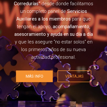
Corredurías”
desde donde facilitamos
un completo panel de
Servicios
Auxiliares a los miembros
para que
tengan el apoyo,
acompañamiento,
asesoramiento y ayuda en su día a día
y que les asegure “no estar solos” en
los primeros años de su nueva
actividad profesional.
MÁS INFO
VENTAJAS