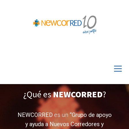
¿Qué es
NEWCORRED
?
NEWCORRED
es un
“Grupo de apoyo
y ayuda a Nuevos Corredores y