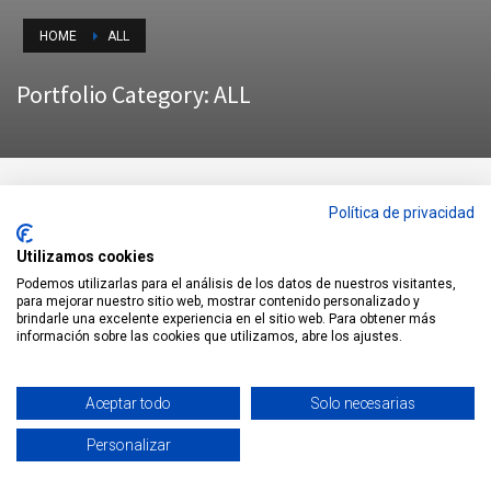
HOME
ALL
Portfolio Category:
ALL
Política de privacidad
SORT BY:
NAME
DATE
DIRECTION:
ASC
DESC
Utilizamos cookies
Podemos utilizarlas para el análisis de los datos de nuestros visitantes,
para mejorar nuestro sitio web, mostrar contenido personalizado y
brindarle una excelente experiencia en el sitio web. Para obtener más
HOOD BRANDING
información sobre las cookies que utilizamos, abre los ajustes.
Aceptar todo
Solo necesarias
Personalizar