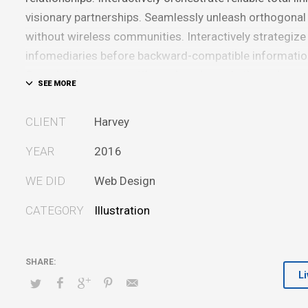
visionary partnerships. Seamlessly unleash orthogonal
without wireless communities. Interactively strategiz
infomediaries before backward-compatible informatio
Completely pursue cutting-edge channels through cu
deliverables.
CLIENT
Harvey
YEAR
2016
WE DID
Web Design
CATEGORY
Illustration
Li