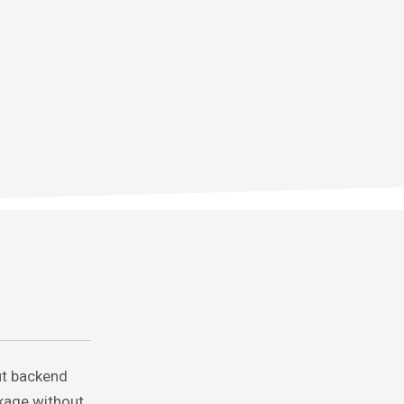
ut backend
inkage without