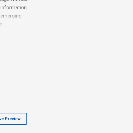
 information
e emerging
n.
stomized
ve Preview