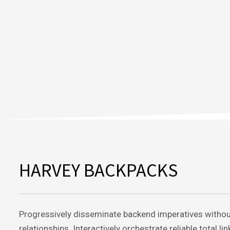
HARVEY BACKPACKS
Progressively disseminate backend imperatives witho
relationships. Interactively orchestrate reliable total l