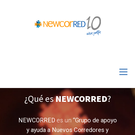
¿Qué es
NEWCORRED
?
NEWCORRED
es un
“Grupo de apoyo
y ayuda a Nuevos Corredores y