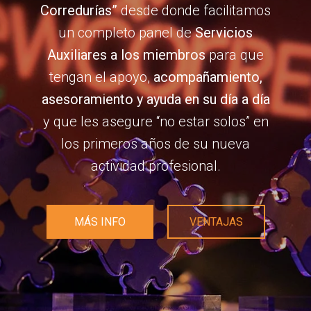
Corredurías”
desde donde facilitamos
un completo panel de
Servicios
Auxiliares a los miembros
para que
tengan el apoyo,
acompañamiento,
asesoramiento y ayuda en su día a día
y que les asegure “no estar solos” en
los primeros años de su nueva
actividad profesional.
MÁS INFO
VENTAJAS