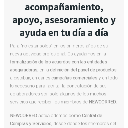
acompañamiento,
apoyo, asesoramiento y
ayuda en tu día a día
Para “no estar solos” en los primeros años de su
nueva actividad profesional. Os ayudamos en la
formalización de los acuerdos con las entidades
aseguradoras
, en la
definición del panel de productos
a distribuir, en darles
campañas comerciales
y en todo
lo necesario para facilitar la contratación de sus
colaboradores son solo algunos de los muchos
servicios que reciben los miembros de
NEWCORRED
.
NEWCORRED
actúa además como
Central de
Compras y Servicios
, desde donde los miembros del